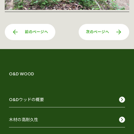
arrow_back
arrow_forward
前のページへ
次のページへ
O&D WOOD
keyboard_arrow_right
O&Dウッドの概要
keyboard_arrow_right
木材の高耐久性