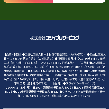
【品質・開発】●公益社団法人日本木材保存協会認定（JWPA認定） ●公益社団法人
日本しろあり対策協会認定（白対協認定）●収縮抑制処理材（AQ-306-M1-1：高崎
工場［※小林材木店として］・AQ-307-M1-1：宮崎工場） 【工 場】●JAS認証工
場 ◯宮崎工場（JLIRA-B-65-28） ◯下川（北林検認証第188号） ◯苫小牧工場（北
林検認証第189号） ●AQ認証工場 ◯宮崎工場 （AQ-307-M1-1） ●合法木材供給事
業者認定 ◯宮崎工場（宮木連第261号） ◯姫路工場（兵木連［合法］第64号） ◯高
崎工場（第07-09号）［※小林材木店として］ ◯苫小牧工場（道木連第672号） ◯
下川工場（道木連第673号） 【会 社】●プライバシーマーク（第
10200012［10］号） ●2024健康経営優良法人 10261 ●2025健康経営優良法人
11726 ●2026健康健康経営優良法人 13827 ●クリーンウッド法登録事業者（第一
種／JPIC-CLW-Ⅰ-424号）（第二種／JPIC-CLW-Ⅱ-424号）