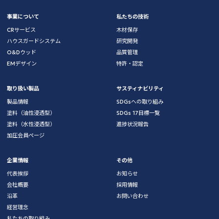
事業について
私たちの技術
CRサービス
木材保存
ハウスガードシステム
研究開発
O&Dウッド
品質管理
EMデザイン
特許・認定
取り扱い製品
サスティナビリティ
製品情報
SDGsへの取り組み
塗料（油性浸透型）
SDGs 17目標一覧
塗料（水性浸透型）
進捗状況報告
加圧会員ページ
企業情報
その他
代表挨拶
お知らせ
会社概要
採用情報
沿革
お問い合わせ
経営理念
私たちの取り組み