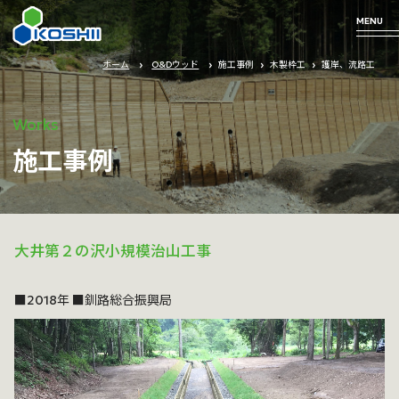
MENU
ホーム
O&Dウッド
施工事例
木製枠工
護岸、流路工
Business
Technology
Products
Company
Works
施工事例
Profile
arrow_forward
arrow_forward
arrow_forward
事業について
私たちの技術
取り扱い商品
大井第２の沢小規模治山工事
arrow_forward
企業情報
■2018年 ■釧路総合振興局