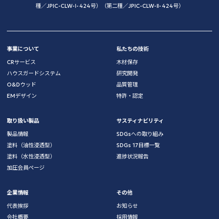
種／JPIC-CLW-Ⅰ-424号）（第二種／JPIC-CLW-Ⅱ-424号）
事業について
私たちの技術
CRサービス
木材保存
ハウスガードシステム
研究開発
O&Dウッド
品質管理
EMデザイン
特許・認定
取り扱い製品
サスティナビリティ
製品情報
SDGsへの取り組み
塗料（油性浸透型）
SDGs 17目標一覧
塗料（水性浸透型）
進捗状況報告
加圧会員ページ
企業情報
その他
代表挨拶
お知らせ
会社概要
採用情報