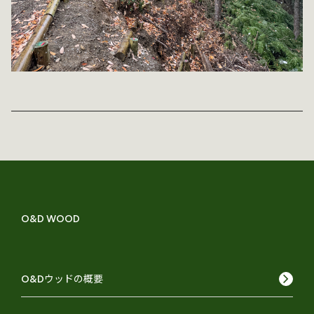
O&D WOOD
keyboard_arrow_right
O&Dウッドの概要