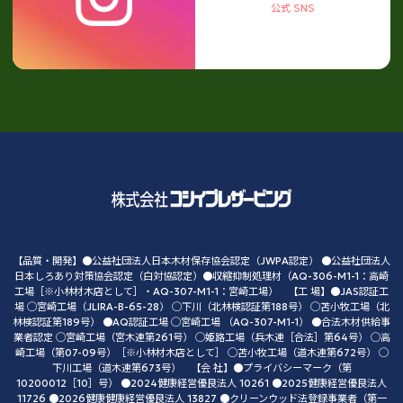
公式 SNS
【品質・開発】●公益社団法人日本木材保存協会認定（JWPA認定） ●公益社団法人
日本しろあり対策協会認定（白対協認定）●収縮抑制処理材（AQ-306-M1-1：高崎
工場［※小林材木店として］・AQ-307-M1-1：宮崎工場） 【工 場】●JAS認証工
場 ◯宮崎工場（JLIRA-B-65-28） ◯下川（北林検認証第188号） ◯苫小牧工場（北
林検認証第189号） ●AQ認証工場 ◯宮崎工場 （AQ-307-M1-1） ●合法木材供給事
業者認定 ◯宮崎工場（宮木連第261号） ◯姫路工場（兵木連［合法］第64号） ◯高
崎工場（第07-09号）［※小林材木店として］ ◯苫小牧工場（道木連第672号） ◯
下川工場（道木連第673号） 【会 社】●プライバシーマーク（第
10200012［10］号） ●2024健康経営優良法人 10261 ●2025健康経営優良法人
11726 ●2026健康健康経営優良法人 13827 ●クリーンウッド法登録事業者（第一