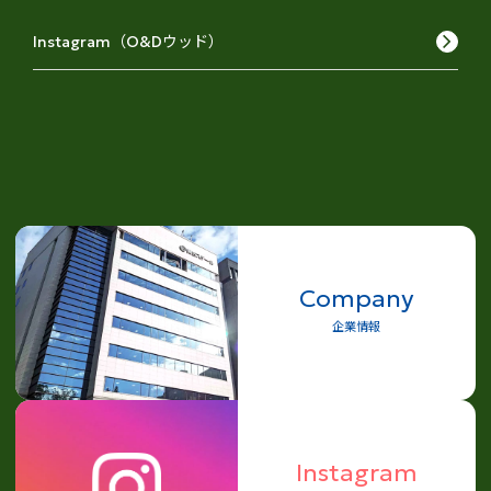
keyboard_arrow_right
Instagram（O&Dウッド）
Company
企業情報
Instagram