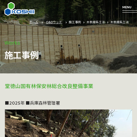
MENU
ホーム
O&Dウッド
施工事例
木杭根系工法
木杭根系工法
Business
Technology
Products
Company
Works
施工事例
Profile
arrow_forward
arrow_forward
arrow_forward
事業について
私たちの技術
取り扱い商品
堂徳山国有林保安林総合改良整備事業
arrow_forward
企業情報
■2025年 ■兵庫森林管理署