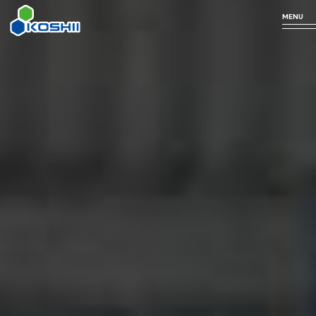
MENU
Business
Technology
Products
Company
Profile
arrow_forward
arrow_forward
arrow_forward
事業について
私たちの技術
取り扱い商品
arrow_forward
企業情報