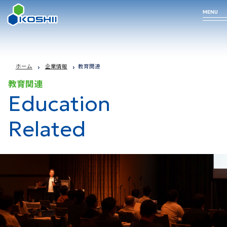
MENU
Business
Technology
Products
Company
ホーム
企業情報
教育関連
教育関連
Profile
Education
arrow_forward
arrow_forward
arrow_forward
事業について
私たちの技術
取り扱い商品
Related
arrow_forward
企業情報