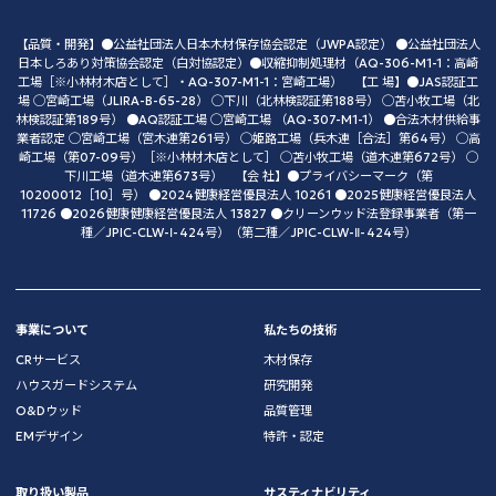
【品質・開発】●公益社団法人日本木材保存協会認定（JWPA認定） ●公益社団法人
日本しろあり対策協会認定（白対協認定）●収縮抑制処理材（AQ-306-M1-1：高崎
工場［※小林材木店として］・AQ-307-M1-1：宮崎工場） 【工 場】●JAS認証工
場 ◯宮崎工場（JLIRA-B-65-28） ◯下川（北林検認証第188号） ◯苫小牧工場（北
林検認証第189号） ●AQ認証工場 ◯宮崎工場 （AQ-307-M1-1） ●合法木材供給事
業者認定 ◯宮崎工場（宮木連第261号） ◯姫路工場（兵木連［合法］第64号） ◯高
崎工場（第07-09号）［※小林材木店として］ ◯苫小牧工場（道木連第672号） ◯
下川工場（道木連第673号） 【会 社】●プライバシーマーク（第
10200012［10］号） ●2024健康経営優良法人 10261 ●2025健康経営優良法人
11726 ●2026健康健康経営優良法人 13827 ●クリーンウッド法登録事業者（第一
種／JPIC-CLW-Ⅰ-424号）（第二種／JPIC-CLW-Ⅱ-424号）
事業について
私たちの技術
CRサービス
木材保存
ハウスガードシステム
研究開発
O&Dウッド
品質管理
EMデザイン
特許・認定
取り扱い製品
サスティナビリティ