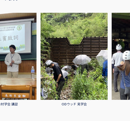
講話
ODウッド 見学会
宮崎工