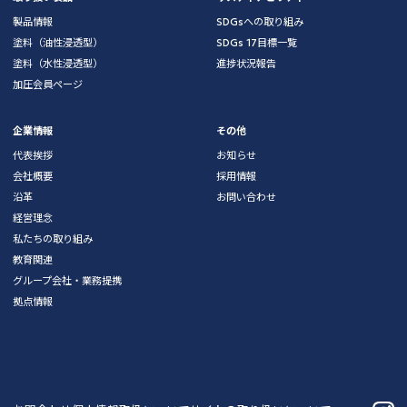
製品情報
SDGsへの取り組み
塗料（油性浸透型）
SDGs 17目標一覧
塗料（水性浸透型）
進捗状況報告
加圧会員ページ
企業情報
その他
代表挨拶
お知らせ
会社概要
採用情報
沿革
お問い合わせ
経営理念
私たちの取り組み
教育関連
グループ会社・業務提携
拠点情報