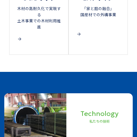
木材の高耐久化で実現す
「家と庭の融合」
る
国産材での外構事業
土木事業での木材利用推
進
arrow_forward
arrow_forward
Technology
私たちの技術