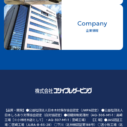
Company
企業情報
【品質・開発】●公益社団法人日本木材保存協会認定（JWPA認定） ●公益社団法人
日本しろあり対策協会認定（白対協認定）●収縮抑制処理材（AQ-306-M1-1：高崎
工場［※小林材木店として］・AQ-307-M1-1：宮崎工場） 【工 場】●JAS認証工
場 ◯宮崎工場（JLIRA-B-65-28） ◯下川（北林検認証第188号） ◯苫小牧工場（北