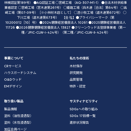
林検認証第189号） ●AQ認証工場 ◯宮崎工場 （AQ-307-M1-1） ●合法木材供給事
業者認定 ◯宮崎工場（宮木連第261号） ◯姫路工場（兵木連［合法］第64号） ◯高
崎工場（第07-09号）［※小林材木店として］ ◯苫小牧工場（道木連第672号） ◯
下川工場（道木連第673号） 【会 社】●プライバシーマーク（第
10200012［10］号） ●2024健康経営優良法人 10261 ●2025健康経営優良法人
11726 ●2026健康健康経営優良法人 13827 ●クリーンウッド法登録事業者（第一
種／JPIC-CLW-Ⅰ-424号）（第二種／JPIC-CLW-Ⅱ-424号）
事業について
私たちの技術
CRサービス
木材保存
ハウスガードシステム
研究開発
O&Dウッド
品質管理
EMデザイン
特許・認定
取り扱い製品
サスティナビリティ
製品情報
SDGsへの取り組み
塗料（油性浸透型）
SDGs 17目標一覧
塗料（水性浸透型）
進捗状況報告
加圧会員ページ