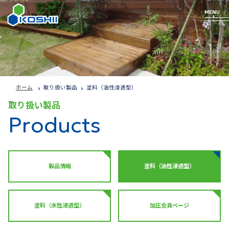
MENU
Business
Technology
Products
Company
ホーム
取り扱い製品
塗料（油性浸透型）
Profile
取り扱い製品
arrow_forward
arrow_forward
arrow_forward
事業について
私たちの技術
取り扱い商品
Products
arrow_forward
企業情報
製品情報
塗料（油性浸透型）
塗料（水性浸透型）
加圧会員ページ