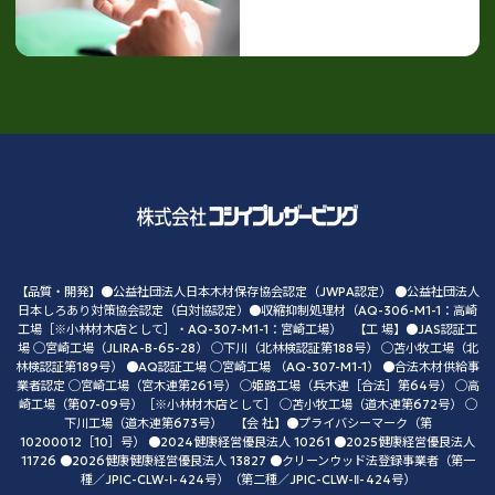
【品質・開発】●公益社団法人日本木材保存協会認定（JWPA認定） ●公益社団法人
日本しろあり対策協会認定（白対協認定）●収縮抑制処理材（AQ-306-M1-1：高崎
工場［※小林材木店として］・AQ-307-M1-1：宮崎工場） 【工 場】●JAS認証工
場 ◯宮崎工場（JLIRA-B-65-28） ◯下川（北林検認証第188号） ◯苫小牧工場（北
林検認証第189号） ●AQ認証工場 ◯宮崎工場 （AQ-307-M1-1） ●合法木材供給事
業者認定 ◯宮崎工場（宮木連第261号） ◯姫路工場（兵木連［合法］第64号） ◯高
崎工場（第07-09号）［※小林材木店として］ ◯苫小牧工場（道木連第672号） ◯
下川工場（道木連第673号） 【会 社】●プライバシーマーク（第
10200012［10］号） ●2024健康経営優良法人 10261 ●2025健康経営優良法人
11726 ●2026健康健康経営優良法人 13827 ●クリーンウッド法登録事業者（第一
種／JPIC-CLW-Ⅰ-424号）（第二種／JPIC-CLW-Ⅱ-424号）