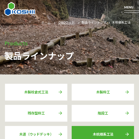
MENU
ホーム
O&Dウッド
製品ラインナップ
木杭根系工法
Business
Technology
Products
Company
Products
製品ラインナップ
Profile
arrow_forward
arrow_forward
arrow_forward
事業について
私たちの技術
取り扱い商品
arrow_forward
企業情報
arrow_forward
arrow_forward
木製校倉式工法
木製枠工
arrow_forward
arrow_forward
残存型枠工
階段工
arrow_forward
arrow_forward
木道（ウッドデッキ）
木杭根系工法