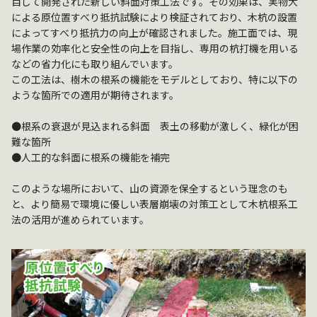
目して開発された新しい斜面対策工法です。その効果は、実物大
による原位置すべり抵抗試験により検証されており、木杭の設置
によってすべり抵抗力の向上が確認されました。施工面では、現
場作業の効率化と安全性の向上を目指し、専用の杭打機を用いる
などの省力化にも取り組んでいます。
この工法は、樹木の根系の機能をモデルとしており、特に以下の
ような箇所での適用が期待されます。
●根系の衰退が見込まれる斜面 表土の移動が激しく、緑化が困
難な箇所
●人工的な斜面に根系の機能を補完
このような場所において、山の資源を保全するという理念のも
と、より簡易で環境に優しい表層崩壊の対策工として木杭根系工
法の活用が進められています。