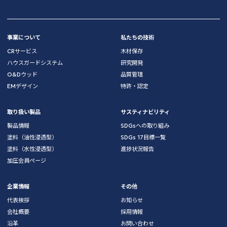
事業について
私たちの技術
CRサービス
木材保存
ハウスガードシステム
研究開発
O&Dウッド
品質管理
EMデザイン
特許・認定
取り扱い製品
サスティナビリティ
製品情報
SDGsへの取り組み
塗料（油性浸透型）
SDGs 17目標一覧
塗料（水性浸透型）
進捗状況報告
加圧会員ページ
企業情報
その他
代表挨拶
お知らせ
会社概要
採用情報
沿革
お問い合わせ