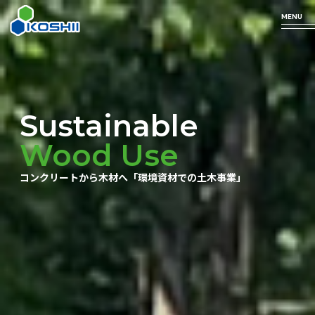
MENU
Business
Technology
Products
Company
Sustainable
Profile
Wood Use
arrow_forward
arrow_forward
arrow_forward
事業について
私たちの技術
取り扱い商品
コンクリートから木材へ「環境資材での土木事業」
arrow_forward
企業情報