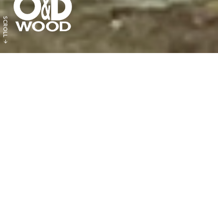
SCROLL
arrow_forward
SCROLL
arrow_forward
SCROLL
Infomation
arrow_forward
SCROLL
2026.03.26
関東森林管理局 令和７年度 森林・林業技術等交流発表会に参加
arrow_forward
SCROLL
しました。
arrow_forward
SCROLL
2026.01.19
環境省とオフィシャルパートナーシップを締結しました。
arrow_forward
2025.09.30