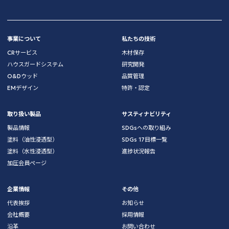
事業について
私たちの技術
CRサービス
木材保存
ハウスガードシステム
研究開発
O&Dウッド
品質管理
EMデザイン
特許・認定
取り扱い製品
サスティナビリティ
製品情報
SDGsへの取り組み
塗料（油性浸透型）
SDGs 17目標一覧
塗料（水性浸透型）
進捗状況報告
加圧会員ページ
企業情報
その他
代表挨拶
お知らせ
会社概要
採用情報
沿革
お問い合わせ