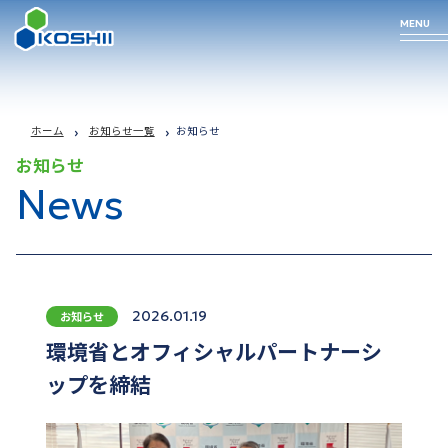
MENU
Business
Technology
Products
Company
ホーム
お知らせ一覧
お知らせ
お知らせ
Profile
News
arrow_forward
arrow_forward
arrow_forward
事業について
私たちの技術
取り扱い商品
arrow_forward
企業情報
2026.01.19
お知らせ
環境省とオフィシャルパートナーシ
ップを締結