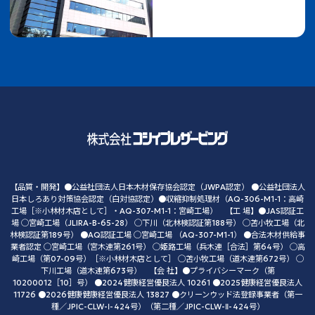
【品質・開発】●公益社団法人日本木材保存協会認定（JWPA認定） ●公益社団法人
日本しろあり対策協会認定（白対協認定）●収縮抑制処理材（AQ-306-M1-1：高崎
工場［※小林材木店として］・AQ-307-M1-1：宮崎工場） 【工 場】●JAS認証工
場 ◯宮崎工場（JLIRA-B-65-28） ◯下川（北林検認証第188号） ◯苫小牧工場（北
林検認証第189号） ●AQ認証工場 ◯宮崎工場 （AQ-307-M1-1） ●合法木材供給事
業者認定 ◯宮崎工場（宮木連第261号） ◯姫路工場（兵木連［合法］第64号） ◯高
崎工場（第07-09号）［※小林材木店として］ ◯苫小牧工場（道木連第672号） ◯
下川工場（道木連第673号） 【会 社】●プライバシーマーク（第
10200012［10］号） ●2024健康経営優良法人 10261 ●2025健康経営優良法人
11726 ●2026健康健康経営優良法人 13827 ●クリーンウッド法登録事業者（第一
種／JPIC-CLW-Ⅰ-424号）（第二種／JPIC-CLW-Ⅱ-424号）