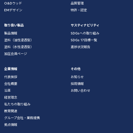
O&Dウッド
品質管理
EMデザイン
特許・認定
取り扱い製品
サスティナビリティ
製品情報
SDGsへの取り組み
塗料（油性浸透型）
SDGs 17目標一覧
塗料（水性浸透型）
進捗状況報告
加圧会員ページ
企業情報
その他
代表挨拶
お知らせ
会社概要
採用情報
沿革
お問い合わせ
経営理念
私たちの取り組み
教育関連
グループ会社・業務提携
拠点情報