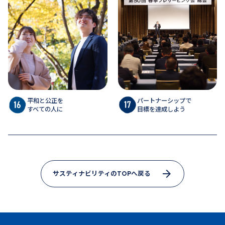
平和と公正を
パートナーシップで
すべての人に
目標を達成しよう
arrow_forward
サスティナビリティのTOPへ戻る