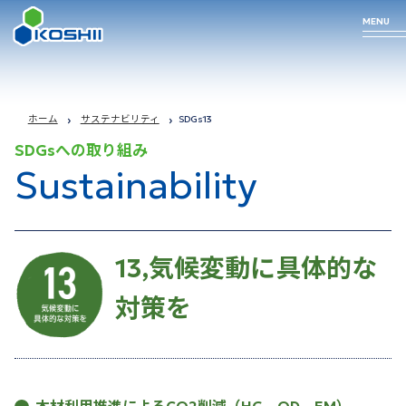
MENU
Business
Technology
Products
Company
ホーム
サステナビリティ
SDGs13
SDGsへの取り組み
Profile
Sustainability
arrow_forward
arrow_forward
arrow_forward
事業について
私たちの技術
取り扱い商品
arrow_forward
13,気候変動に具体的な
企業情報
対策を