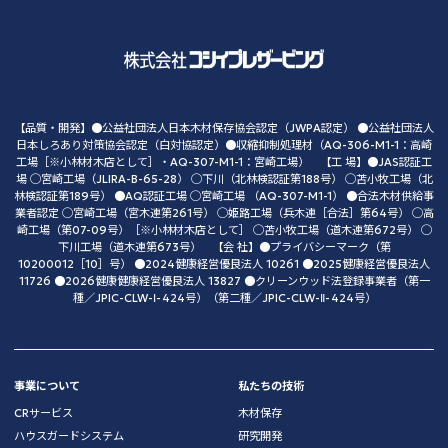
【品質・開発】●公益社団法人日本木材保存協会認定（JWPA認定） ●公益社団法人
日本しろあり対策協会認定（白対協認定）●収縮抑制処理材（AQ-306-M1-1：高崎
工場［※小林材木店として］・AQ-307-M1-1：宮崎工場） 【工 場】●JAS認証工
場 ◯宮崎工場（JLIRA-B-65-28） ◯下川（北林検認証第188号） ◯苫小牧工場（北
林検認証第189号） ●AQ認証工場 ◯宮崎工場 （AQ-307-M1-1） ●合法木材供給事
業者認定 ◯宮崎工場（宮木連第261号） ◯姫路工場（兵木連［合法］第64号） ◯高
崎工場（第07-09号）［※小林材木店として］ ◯苫小牧工場（道木連第672号） ◯
下川工場（道木連第673号） 【会 社】●プライバシーマーク（第
10200012［10］号） ●2024健康経営優良法人 10261 ●2025健康経営優良法人
11726 ●2026健康健康経営優良法人 13827 ●クリーンウッド法登録事業者（第一
種／JPIC-CLW-Ⅰ-424号）（第二種／JPIC-CLW-Ⅱ-424号）
事業について
私たちの技術
CRサービス
木材保存
ハウスガードシステム
研究開発