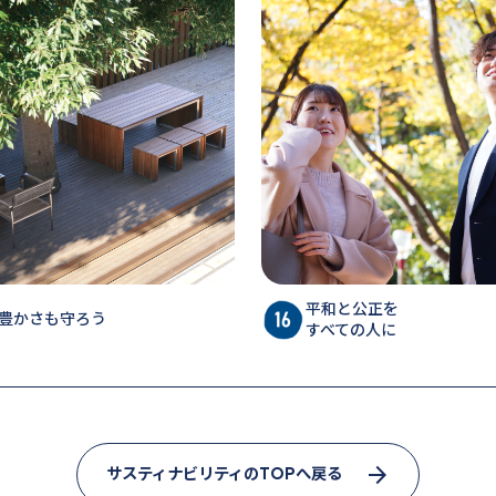
平和と公正を
豊かさも守ろう
すべての人に
arrow_forward
サスティナビリティのTOPへ戻る