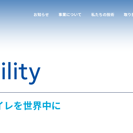
お知らせ
事業について
私たちの技術
取り
lity
arrow_forward
arrow_forward
arrow_forward
arrow_forward
arrow_forward
arrow_forward
arrow_forward
arrow_forward
CRサービス
木材保存
製品情報
代表挨拶
ハウスガードシステム
研究開発
塗料（油性浸透剤）
企業概要
O
品
塗
グ
業
トップ
Instagram
沿革
全国加盟店一覧
YouTube
イレを世界中に
経営理念
ヴィジョン
私たちの取り組み
研究開発
教育関連
取り扱いサービス
材料について