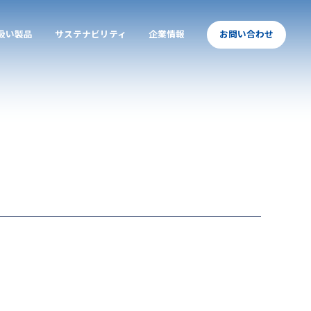
扱い製品
サステナビリティ
企業情報
お問い合わせ
arrow_forward
arrow_forward
arrow_forward
arrow_forward
arrow_forward
arrow_forward
arrow_forward
arrow_forward
&Dウッド
質管理
料（水性浸透剤）
ループ会社
EMデザイン
特許・認定
加圧会員ページ
採用情報
務提携
トップ
LUGWOOD
拠点情報
代表メッセージ
概要
Instagram
特許・認定・資格
採用担当メッセージ
木材の耐久性
社員インタビュー
薬剤の安全性
エントリー
製品一覧
施工事例