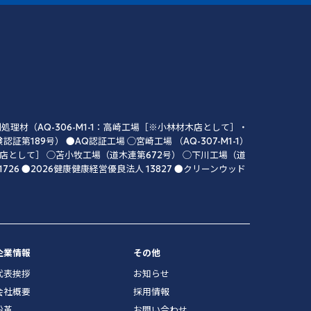
材（AQ-306-M1-1：高崎工場［※小林材木店として］・
認証第189号） ●AQ認証工場 ◯宮崎工場 （AQ-307-M1-1）
木店として］ ◯苫小牧工場（道木連第672号） ◯下川工場（道
726 ●2026健康健康経営優良法人 13827 ●クリーンウッド
）
企業情報
その他
代表挨拶
お知らせ
会社概要
採用情報
沿革
お問い合わせ