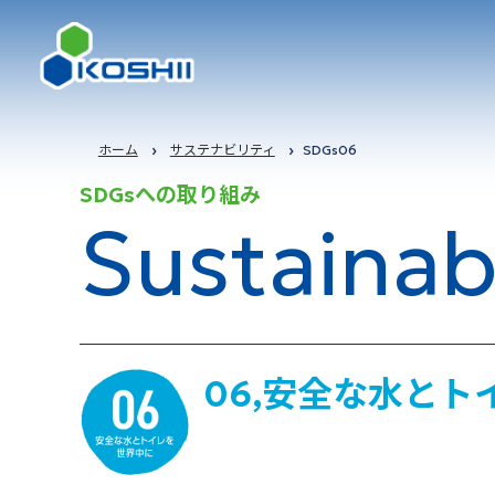
Business
Technology
Products
Company
ホーム
サステナビリティ
SDGs06
SDGsへの取り組み
Profile
Sustainabi
arrow_forward
arrow_forward
arrow_forward
事業について
私たちの技術
取り扱い商品
arrow_forward
企業情報
06,安全な水とト