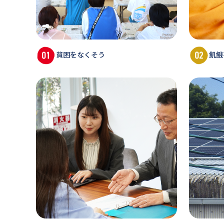
貧困をなくそう
飢餓