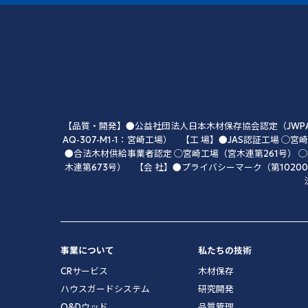
【品質・開発】●公益社団法人日本木材保存協会認定（JWPA
AQ-307-M1-1：宮崎工場） 【工 場】●JAS認証工場 ◯宮崎
●合法木材供給事業者認定 ◯宮崎工場（宮木連第261号） ◯
木連第673号） 【会 社】●プライバシーマーク（第1020001
事業について
私たちの技術
CRサービス
木材保存
ハウスガードシステム
研究開発
O&Dウッド
品質管理