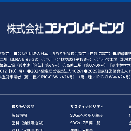
認定） ●公益社団法人日本しろあり対策協会認定（白対協認定）●収縮抑制処理
工場（JLIRA-B-65-28） ◯下川（北林検認証第188号） ◯苫小牧工場（北林検
姫路工場（兵木連［合法］第64号） ◯高崎工場（第07-09号）［※小林材
2［10］号） ●2024健康経営優良法人 10261 ●2025健康経営優良法人 11
法登録事業者（第一種／JPIC-CLW-Ⅰ-424号）（第二種／JPIC-CLW-Ⅱ-424号
取り扱い製品
サスティナビリティ
製品情報
SDGsへの取り組み
塗料（油性浸透型）
SDGs 17目標一覧
塗料（水性浸透型）
進捗状況報告