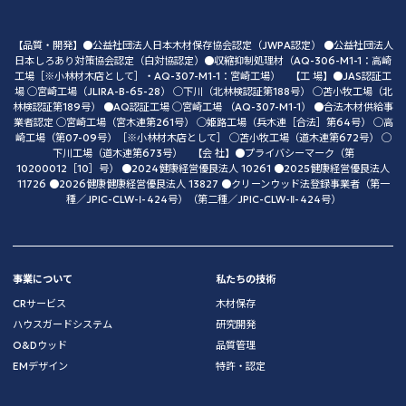
【品質・開発】●公益社団法人日本木材保存協会認定（JWPA認定） ●公益社団法人
日本しろあり対策協会認定（白対協認定）●収縮抑制処理材（AQ-306-M1-1：高崎
工場［※小林材木店として］・AQ-307-M1-1：宮崎工場） 【工 場】●JAS認証工
場 ◯宮崎工場（JLIRA-B-65-28） ◯下川（北林検認証第188号） ◯苫小牧工場（北
林検認証第189号） ●AQ認証工場 ◯宮崎工場 （AQ-307-M1-1） ●合法木材供給事
業者認定 ◯宮崎工場（宮木連第261号） ◯姫路工場（兵木連［合法］第64号） ◯高
崎工場（第07-09号）［※小林材木店として］ ◯苫小牧工場（道木連第672号） ◯
下川工場（道木連第673号） 【会 社】●プライバシーマーク（第
10200012［10］号） ●2024健康経営優良法人 10261 ●2025健康経営優良法人
11726 ●2026健康健康経営優良法人 13827 ●クリーンウッド法登録事業者（第一
種／JPIC-CLW-Ⅰ-424号）（第二種／JPIC-CLW-Ⅱ-424号）
事業について
私たちの技術
CRサービス
木材保存
ハウスガードシステム
研究開発
O&Dウッド
品質管理
EMデザイン
特許・認定