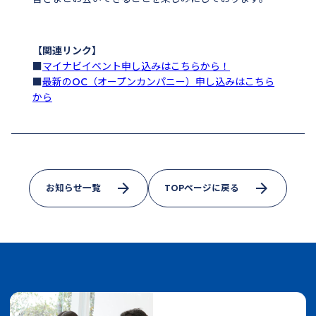
【関連リンク】
■
マイナビイベント申し込みはこちらから！
■
最新のOC（オープンカンパニー）申し込みはこちら
から
arrow_forward
arrow_forward
お知らせ一覧
TOPページに戻る