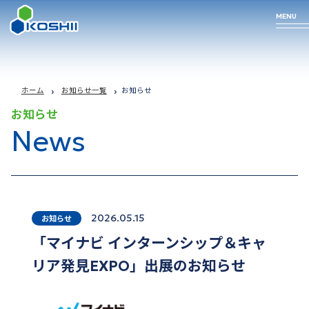
MENU
Business
Technology
Products
Company
ホーム
お知らせ一覧
お知らせ
お知らせ
Profile
News
arrow_forward
arrow_forward
arrow_forward
事業について
私たちの技術
取り扱い商品
arrow_forward
企業情報
2026.05.15
お知らせ
「マイナビ インターンシップ＆キャ
リア発見EXPO」出展のお知らせ