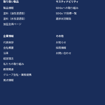
取り扱い製品
サスティナビリティ
製品情報
SDGsへの取り組み
塗料（油性浸透型）
SDGs 17目標一覧
塗料（水性浸透型）
進捗状況報告
加圧会員ページ
企業情報
その他
代表挨拶
お知らせ
会社概要
採用情報
沿革
お問い合わせ
経営理念
私たちの取り組み
教育関連
グループ会社・業務提携
拠点情報