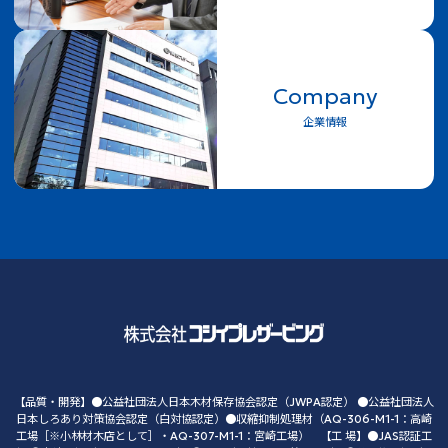
Company
企業情報
【品質・開発】●公益社団法人日本木材保存協会認定（JWPA認定） ●公益社団法人
日本しろあり対策協会認定（白対協認定）●収縮抑制処理材（AQ-306-M1-1：高崎
工場［※小林材木店として］・AQ-307-M1-1：宮崎工場） 【工 場】●JAS認証工