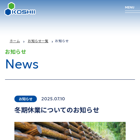
MENU
Business
Technology
Products
Company
ホーム
お知らせ一覧
お知らせ
お知らせ
Profile
News
arrow_forward
arrow_forward
arrow_forward
事業について
私たちの技術
取り扱い商品
arrow_forward
企業情報
2025.07.10
お知らせ
冬期休業についてのお知らせ