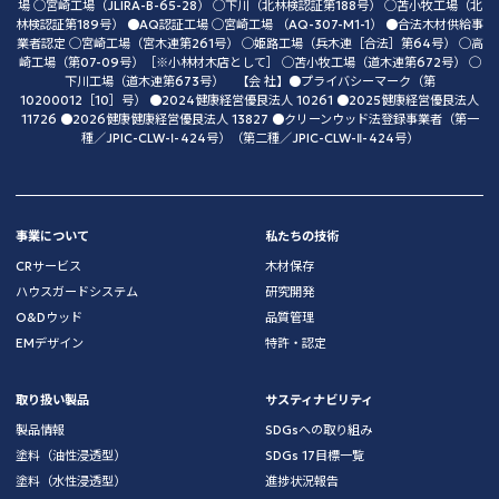
場 ◯宮崎工場（JLIRA-B-65-28） ◯下川（北林検認証第188号） ◯苫小牧工場（北
林検認証第189号） ●AQ認証工場 ◯宮崎工場 （AQ-307-M1-1） ●合法木材供給事
業者認定 ◯宮崎工場（宮木連第261号） ◯姫路工場（兵木連［合法］第64号） ◯高
崎工場（第07-09号）［※小林材木店として］ ◯苫小牧工場（道木連第672号） ◯
下川工場（道木連第673号） 【会 社】●プライバシーマーク（第
10200012［10］号） ●2024健康経営優良法人 10261 ●2025健康経営優良法人
11726 ●2026健康健康経営優良法人 13827 ●クリーンウッド法登録事業者（第一
種／JPIC-CLW-Ⅰ-424号）（第二種／JPIC-CLW-Ⅱ-424号）
事業について
私たちの技術
CRサービス
木材保存
ハウスガードシステム
研究開発
O&Dウッド
品質管理
EMデザイン
特許・認定
取り扱い製品
サスティナビリティ
製品情報
SDGsへの取り組み
塗料（油性浸透型）
SDGs 17目標一覧
塗料（水性浸透型）
進捗状況報告